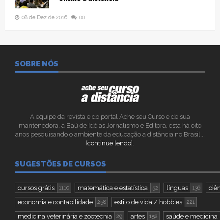
08 de Dez de 2016
00
SOBRE NÓS
A equipe da revista e do portal Ache seu Curso e de sua
mantenedora, a Baú de Idéias Jornalismo e Editora, está há oito
anos pesquisando o ambiente da educação a distância no Brasil...
[
continue lendo
].
SUGESTÕES DE CURSOS
cursos grátis
matemática e estatística
línguas
ciên
1110
52
136
economia e contabilidade
estilo de vida / hobbies
258
221
medicina veterinária e zootecnia
artes
saúde e medicina
29
152