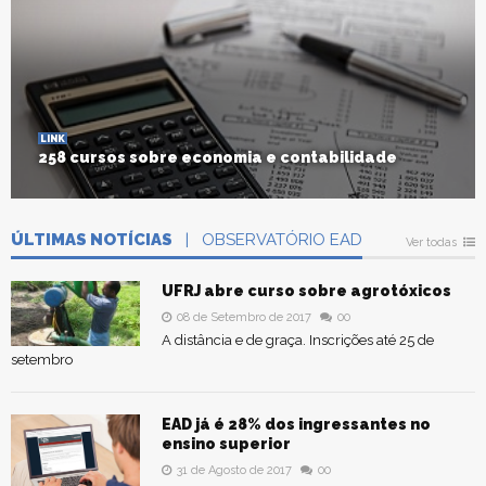
LINK
258 cursos sobre economia e contabilidade
ÚLTIMAS NOTÍCIAS
| OBSERVATÓRIO EAD
Ver todas
UFRJ abre curso sobre agrotóxicos
08 de Setembro de 2017
00
A distância e de graça. Inscrições até 25 de
setembro
EAD já é 28% dos ingressantes no
ensino superior
31 de Agosto de 2017
00