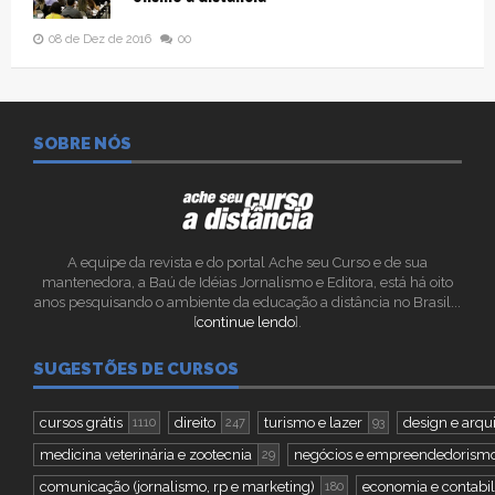
08 de Dez de 2016
00
SOBRE NÓS
A equipe da revista e do portal Ache seu Curso e de sua
mantenedora, a Baú de Idéias Jornalismo e Editora, está há oito
anos pesquisando o ambiente da educação a distância no Brasil...
[
continue lendo
].
SUGESTÕES DE CURSOS
cursos grátis
direito
turismo e lazer
design e arqu
1110
247
93
medicina veterinária e zootecnia
negócios e empreendedorism
29
comunicação (jornalismo, rp e marketing)
economia e contabi
180