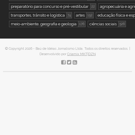
preparatório para concurso e pré-vestibular
agropecuária e agri
22
transportes, trânsito e logística
artes
educação física e es
74
152
meio-ambiente, geografia e geologia
ciências sociais
176
526
© Copyright 2026 - Baú de Idéias Jornalismo Ltda. Todos os direitos reservados. |
Desenvolvido por
Criamix MKT|DZN