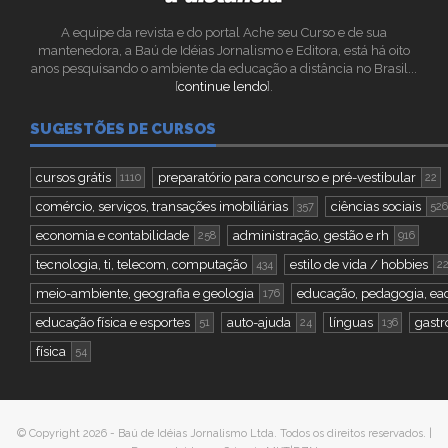
A equipe da revista e do portal Ache seu Curso e de sua
mantenedora, a Baú de Idéias Jornalismo e Editora, está há oito
anos pesquisando o ambiente da educação a distância no Brasil...
[
continue lendo
].
SUGESTÕES DE CURSOS
cursos grátis
preparatório para concurso e pré-vestibular
1110
22
comércio, serviços, transações imobiliárias
ciências sociais
357
526
economia e contabilidade
administração, gestão e rh
258
916
tecnologia, ti, telecom, computação
estilo de vida / hobbies
434
2
meio-ambiente, geografia e geologia
educação, pedagogia, ea
176
educação física e esportes
auto-ajuda
línguas
gastr
51
24
136
física
54
© Copyright 2026 - Baú de Idéias Jornalismo Ltda. Todos os direitos reservados. |