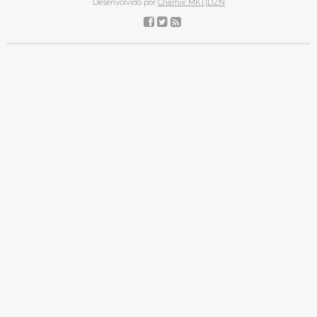
Desenvolvido por
Criamix MKT|DZN