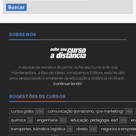
Buscar
SOBRE NÓS
A equipe da revista e do portal Ache seu Curso e de sua
mantenedora, a Baú de Idéias Jornalismo e Editora, está há oito
anos pesquisando o ambiente da educação a distância no Brasil...
[
continue lendo
].
SUGESTÕES DE CURSOS
cursos grátis
comunicação (jornalismo, rp e marketing)
1110
180
química
engenharia
educação, pedagogia, ead
ec
34
124
705
transportes, trânsito e logística
direito
negócios e empre
74
247