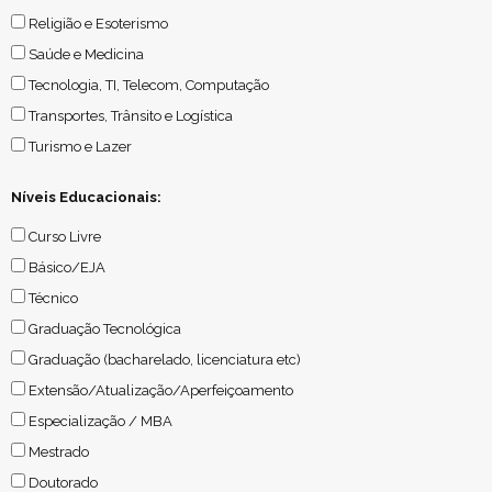
Religião e Esoterismo
Saúde e Medicina
Tecnologia, TI, Telecom, Computação
Transportes, Trânsito e Logística
Turismo e Lazer
Níveis Educacionais:
Curso Livre
Básico/EJA
Técnico
Graduação Tecnológica
Graduação (bacharelado, licenciatura etc)
Extensão/Atualização/Aperfeiçoamento
Especialização / MBA
Mestrado
Doutorado