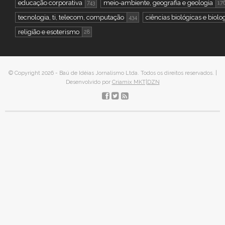
educação corporativa
meio-ambiente, geografia e geologia
743
17
tecnologia, ti, telecom, computação
ciências biológicas e biolo
434
religião e esoterismo
28
© Copyright 2026 - Baú de Idéias Jornalismo Ltda. Todos os direitos reservados. |
Desenvolvido por
Criamix MKT|DZN