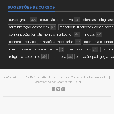
SUGESTÕES DE CURSOS
cursos grátis
educação corporativa
ciências biológicas e
1110
743
administração, gestão e rh
tecnologia, ti, telecom, computação
916
comunicação (jornalismo, rp e marketing)
línguas
180
136
comércio, serviços, transações imobiliárias
economia e contabi
357
medicina veterinária e zootecnia
ciências sociais
psicolog
29
526
religião e esoterismo
auto-ajuda
educação, pedagogia, ea
28
24
© Copyright 2026 - Baú de Idéias Jornalismo Ltda. Todos os direitos reservados. |
Desenvolvido por
Criamix MKT|DZN