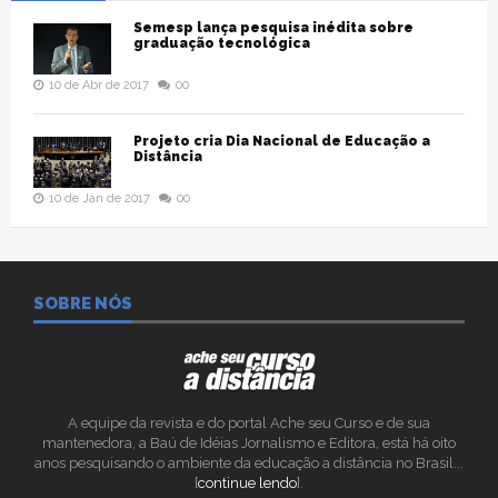
Semesp lança pesquisa inédita sobre
graduação tecnológica
10 de Abr de 2017
00
Projeto cria Dia Nacional de Educação a
Distância
10 de Jan de 2017
00
SOBRE NÓS
A equipe da revista e do portal Ache seu Curso e de sua
mantenedora, a Baú de Idéias Jornalismo e Editora, está há oito
anos pesquisando o ambiente da educação a distância no Brasil...
[
continue lendo
].