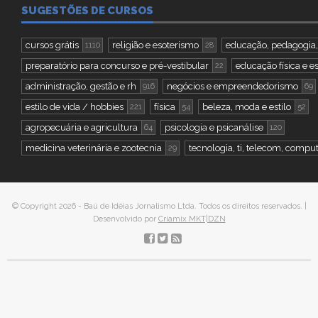
SUGESTÕES DE CURSOS
cursos grátis
religião e esoterismo
educação, pedagogia,
1110
28
preparatório para concurso e pré-vestibular
educação física e e
22
administração, gestão e rh
negócios e empreendedorismo
916
69
estilo de vida / hobbies
física
beleza, moda e estilo
221
54
52
agropecuária e agricultura
psicologia e psicanálise
64
120
medicina veterinária e zootecnia
tecnologia, ti, telecom, compu
29
© Copyright 2026 - Baú de Idéias Jornalismo Ltda. Todos os direitos reservados. |
Desenvolvido por
Criamix MKT|DZN