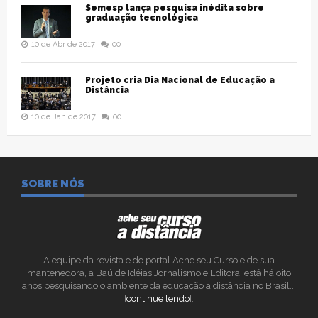
Semesp lança pesquisa inédita sobre
graduação tecnológica
10 de Abr de 2017
00
Projeto cria Dia Nacional de Educação a
Distância
10 de Jan de 2017
00
SOBRE NÓS
A equipe da revista e do portal Ache seu Curso e de sua
mantenedora, a Baú de Idéias Jornalismo e Editora, está há oito
anos pesquisando o ambiente da educação a distância no Brasil...
[
continue lendo
].