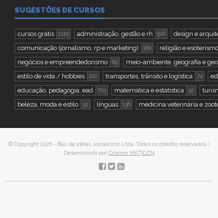
SUGESTÕES DE CURSOS
cursos grátis
administração, gestão e rh
design e arquit
1110
916
comunicação (jornalismo, rp e marketing)
religião e esoterism
180
negócios e empreendedorismo
meio-ambiente, geografia e geo
69
estilo de vida / hobbies
transportes, trânsito e logística
ed
221
74
educação, pedagogia, ead
matemática e estatística
turis
705
52
beleza, moda e estilo
línguas
medicina veterinária e zoot
52
136
© Copyright 2026 - Baú de Idéias Jornalismo Ltda. Todos os direitos reservados. |
Desenvolvido por
Criamix MKT|DZN