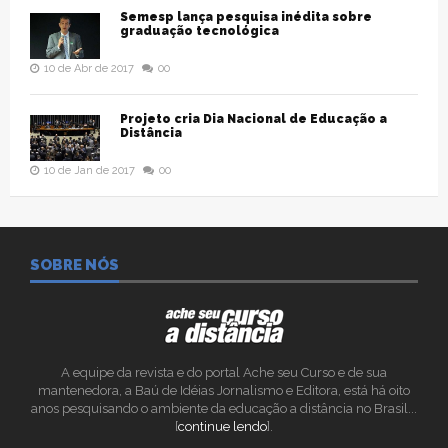
Semesp lança pesquisa inédita sobre
graduação tecnológica
10 de Abr de 2017
00
Projeto cria Dia Nacional de Educação a
Distância
10 de Jan de 2017
00
SOBRE NÓS
A equipe da revista e do portal Ache seu Curso e de sua
mantenedora, a Baú de Idéias Jornalismo e Editora, está há oito
anos pesquisando o ambiente da educação a distância no Brasil...
[
continue lendo
].