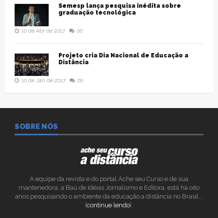
Semesp lança pesquisa inédita sobre
graduação tecnológica
10 de Abr de 2017
00
Projeto cria Dia Nacional de Educação a
Distância
10 de Jan de 2017
00
SOBRE NÓS
A equipe da revista e do portal Ache seu Curso e de sua
mantenedora, a Baú de Idéias Jornalismo e Editora, está há oito
anos pesquisando o ambiente da educação a distância no Brasil...
[
continue lendo
].