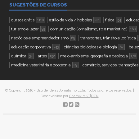
SUGESTÕES DE CURSOS
cursos grátis
estilo de vida / hobbies
física
educaç
1110
221
54
turismo e lazer
comunicação (jornalismo, rp e marketing)
93
180
negócios e empreendedorismo
transportes, trânsito e logística
69
educação corporativa
ciências biológicas e biologia
belez
743
67
química
artes
meio-ambiente, geografia e geologia
34
152
176
medicina veterinária e zootecnia
comércio, serviços, transações 
29
© Copyright 2026 - Baú de Idéias Jornalismo Ltda. Todos os direitos reservados. |
Desenvolvido por
Criamix MKT|DZN