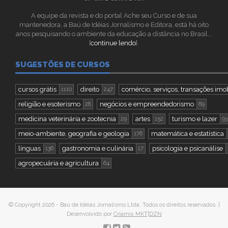
A equipe da revista e do portal Ache seu Curso e de sua
mantenedora, a Baú de Idéias Jornalismo e Editora, está há oito
anos pesquisando o ambiente da educação a distância no Brasil...
[
continue lendo
].
SUGESTÕES DE CURSOS
cursos grátis
direito
comércio, serviços, transações imob
1110
247
religião e esoterismo
negócios e empreendedorismo
28
69
medicina veterinária e zootecnia
artes
turismo e lazer
29
152
93
meio-ambiente, geografia e geologia
matemática e estatística
176
línguas
gastronomia e culinária
psicologia e psicanálise
136
17
agropecuária e agricultura
64
© Copyright 2026 - Baú de Idéias Jornalismo Ltda. Todos os direitos reservados. |
Desenvolvido por
Criamix MKT|DZN