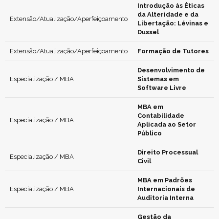
Introdução às Éticas
da Alteridade e da
Extensão/Atualização/Aperfeiçoamento
Libertação: Lévinas e
Dussel
Extensão/Atualização/Aperfeiçoamento
Formação de Tutores
Desenvolvimento de
Especialização / MBA
Sistemas em
Software Livre
MBA em
Contabilidade
Especialização / MBA
Aplicada ao Setor
Público
Direito Processual
Especialização / MBA
Civil
MBA em Padrões
Especialização / MBA
Internacionais de
Auditoria Interna
Gestão da