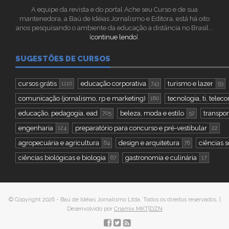
A equipe da revista e do portal Ache seu Curso e de sua
mantenedora, a Baú de Idéias Jornalismo e Editora, está há oito
anos pesquisando o ambiente da educação a distância no Brasil...
[
continue lendo
].
SUGESTÕES DE CURSOS
cursos grátis
educação corporativa
turismo e lazer
1110
743
93
comunicação (jornalismo, rp e marketing)
tecnologia, ti, tel
180
educação, pedagogia, ead
beleza, moda e estilo
transport
705
52
engenharia
preparatório para concurso e pré-vestibular
124
22
agropecuária e agricultura
design e arquitetura
ciências s
64
76
ciências biológicas e biologia
gastronomia e culinária
67
17
© Copyright 2026 - Baú de Idéias Jornalismo Ltda. Todos os direitos reservados. |
Desenvolvido por
Criamix MKT|DZN