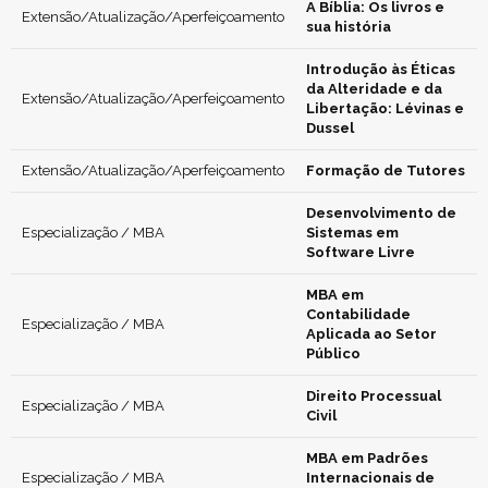
A Bíblia: Os livros e
Extensão/Atualização/Aperfeiçoamento
sua história
Introdução às Éticas
da Alteridade e da
Extensão/Atualização/Aperfeiçoamento
Libertação: Lévinas e
Dussel
Extensão/Atualização/Aperfeiçoamento
Formação de Tutores
Desenvolvimento de
Especialização / MBA
Sistemas em
Software Livre
MBA em
Contabilidade
Especialização / MBA
Aplicada ao Setor
Público
Direito Processual
Especialização / MBA
Civil
MBA em Padrões
Especialização / MBA
Internacionais de