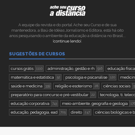
A equipe da revista e do portal Ache seu Curso e de sua
mantenedora, a Baú de Idéias Jornalismo e Editora, está há oito
anos pesquisando o ambiente da educação a distância no Brasil...
[
continue lendo
].
SUGESTÕES DE CURSOS
cursos grátis
administração, gestão e rh
educação física
1110
916
matemática e estatística
psicologia e psicanálise
medicina
52
120
saúde e medicina
religião e esoterismo
ciências sociais
339
28
5
preparatório para concurso e pré-vestibular
tecnologia, ti, tel
22
educação corporativa
meio-ambiente, geografia e geologia
743
17
educação, pedagogia, ead
direito
ciências biológicas e b
705
247