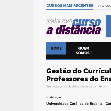
CURSOS MAIS RECENTES
Arte-edu
HOME
QUEM
SOMOS
Gestão do Currícu
Professores do En
Em nosso banco de dados desde de de
00
Instituição:
Universidade Católica de Brasília - Cat