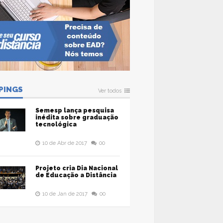
PINGS
Ver todos
Semesp lança pesquisa
inédita sobre graduação
tecnológica
10 de Abr de 2017
00
Projeto cria Dia Nacional
de Educação a Distância
10 de Jan de 2017
00