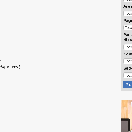
Áre
Pago
Part
dist
Com
a:
ágio, etc.)
Sed
Bu