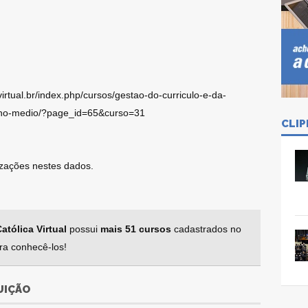
irtual.br/index.php/cursos/gestao-do-curriculo-e-da-
ino-medio/?page_id=65&curso=31
CLIP
lizações nestes dados.
atólica Virtual
possui
mais 51 cursos
cadastrados no
ra conhecê-los!
UIÇÃO