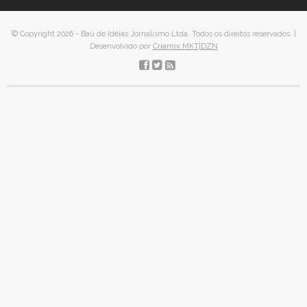
© Copyright 2026 - Baú de Idéias Jornalismo Ltda. Todos os direitos reservados. |
Desenvolvido por
Criamix MKT|DZN