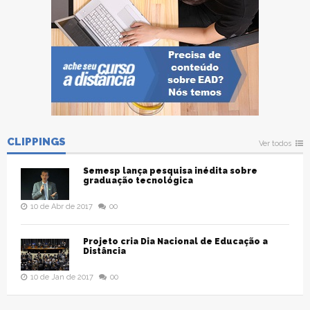
CLIPPINGS
Ver todos
Semesp lança pesquisa inédita sobre
graduação tecnológica
10 de Abr de 2017
00
Projeto cria Dia Nacional de Educação a
Distância
10 de Jan de 2017
00