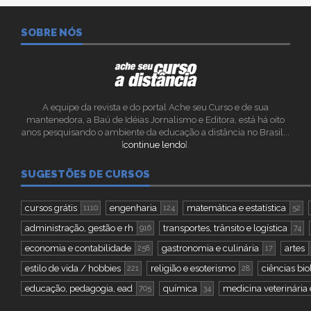
SOBRE NÓS
A equipe da revista e do portal Ache seu Curso e de sua
mantenedora, a Baú de Idéias Jornalismo e Editora, está há oito
anos pesquisando o ambiente da educação a distância no Brasil...
[
continue lendo
].
SUGESTÕES DE CURSOS
cursos grátis
engenharia
matemática e estatística
1110
124
52
administração, gestão e rh
transportes, trânsito e logística
916
74
economia e contabilidade
gastronomia e culinária
artes
258
17
estilo de vida / hobbies
religião e esoterismo
ciências bio
221
28
educação, pedagogia, ead
química
medicina veterinária 
705
34