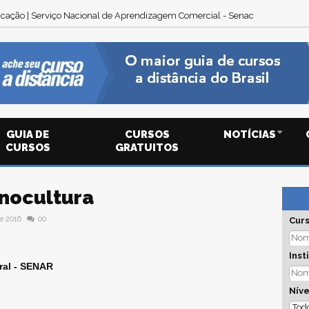
ia em Gestão Ambiental | Serviço Nacional de Aprendizagem Comercial - 
cação | Serviço Nacional de Aprendizagem Comercial - Senac
GUIA DE
CURSOS
NOTÍCIAS
CURSOS
GRATUITOS
nocultura
e 2016
00
Cur
Inst
ral - SENAR
Níve