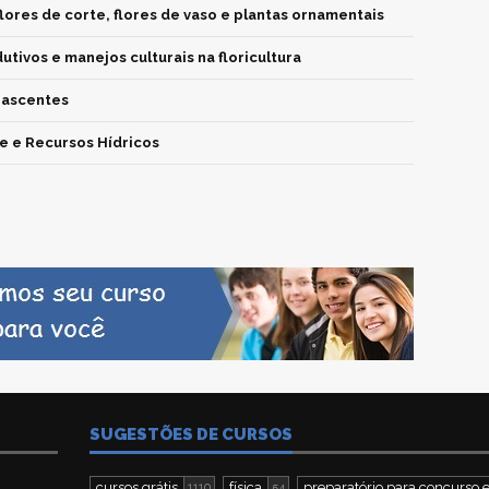
lores de corte, flores de vaso e plantas ornamentais
utivos e manejos culturais na floricultura
nascentes
e e Recursos Hídricos
SUGESTÕES DE CURSOS
cursos grátis
física
preparatório para concurso e
1110
54