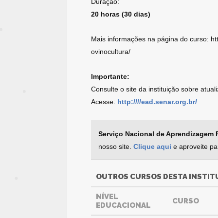
Duração:
20 horas (30 dias)
Mais informações na página do curso: ht
ovinocultura/
Importante:
Consulte o site da instituição sobre atua
Acesse:
http:////ead.senar.org.br/
Serviço Nacional de Aprendizagem 
nosso site.
Clique aqui
e aproveite pa
OUTROS CURSOS DESTA INSTIT
NÍVEL
CURSO
EDUCACIONAL