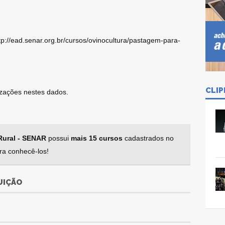
tp://ead.senar.org.br/cursos/ovinocultura/pastagem-para-
CLIP
lizações nestes dados.
Rural - SENAR
possui
mais 15 cursos
cadastrados no
ra conhecê-los!
UIÇÃO