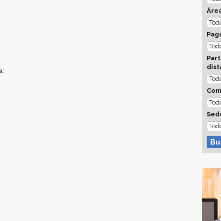
Áre
Pago
Part
dist
a:
Com
Sed
Bu