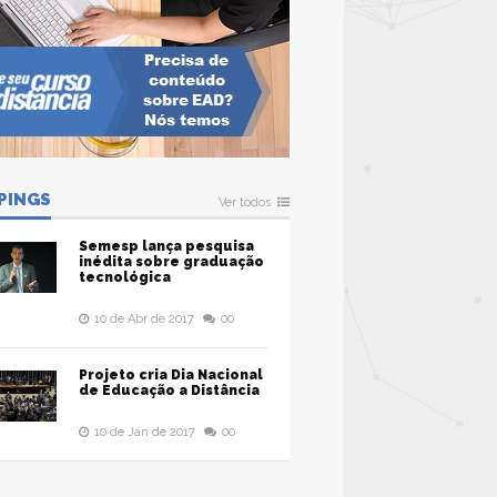
PINGS
Ver todos
Semesp lança pesquisa
inédita sobre graduação
tecnológica
10 de Abr de 2017
00
Projeto cria Dia Nacional
de Educação a Distância
10 de Jan de 2017
00