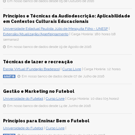
Em nosso banco de dados desde 05 de Outubro de 2016
Princípios e Técnicas da Audiodescrição: Aplicabilidade
em Contextos Culturais Educacionais
Universidade Estadual Paulista Júlio de Mesquita Filho - UNESP
|
Extensão/Atualização/Aperfeiçoamento
| Carga Horária: 180 horas (18
semanas)
Em nosso banco de dados desde 19 de Agosto de 2016
Técnicas de lazer e recreação
Escola Virtual (Fundação Bradesco)
|
Curso Livre
| Carga Horária: 12 horas
Em nosso banco de dados desde 07 de Julho de 2016
GRÁTIS
Gestão e Marketing no Futebol
Universidade do Futebol
|
Curso Livre
| Carga Horária: 10 dias (05 horas)
Em nosso banco de dados desde 14 de Junho de 2016
Princípios para Ensinar Bem o Futebol
Universidade do Futebol
|
Curso Livre
|