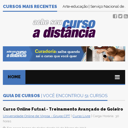
CURSOS MAIS RECENTES
Arte-educação | Serviço Nacional de
HOME
GUIA DE CURSOS
| VOCÊ ENCONTROU 51 CURSOS
Curso Online Futsal - Treinamento Avançado de Goleiro
Universidade Online de Viçosa - Grupo CPT
|
Curso Livre
| Carga Horária: 30
horas