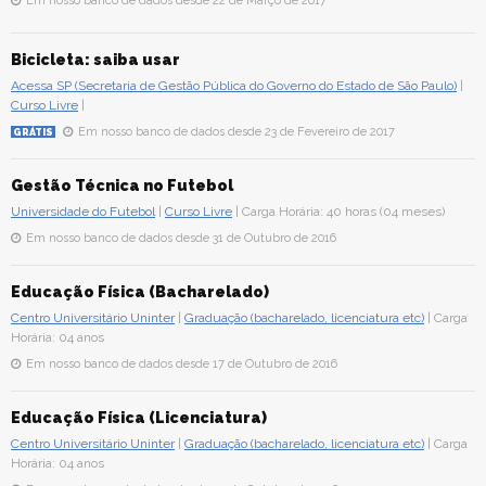
Em nosso banco de dados desde 22 de Março de 2017
Bicicleta: saiba usar
Acessa SP (Secretaria de Gestão Pública do Governo do Estado de São Paulo)
|
Curso Livre
|
Em nosso banco de dados desde 23 de Fevereiro de 2017
GRÁTIS
Gestão Técnica no Futebol
Universidade do Futebol
|
Curso Livre
| Carga Horária: 40 horas (04 meses)
Em nosso banco de dados desde 31 de Outubro de 2016
Educação Física (Bacharelado)
Centro Universitário Uninter
|
Graduação (bacharelado, licenciatura etc)
| Carga
Horária: 04 anos
Em nosso banco de dados desde 17 de Outubro de 2016
Educação Física (Licenciatura)
Centro Universitário Uninter
|
Graduação (bacharelado, licenciatura etc)
| Carga
Horária: 04 anos