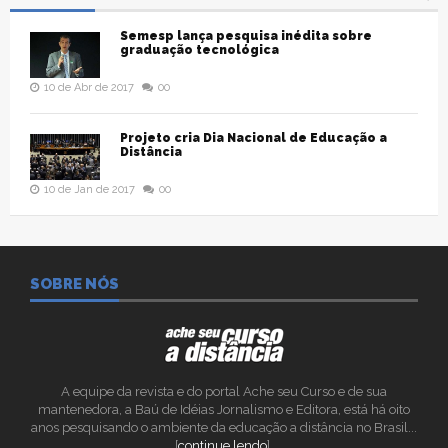
Semesp lança pesquisa inédita sobre
graduação tecnológica
10 de Abr de 2017
00
Projeto cria Dia Nacional de Educação a
Distância
10 de Jan de 2017
00
SOBRE NÓS
A equipe da revista e do portal Ache seu Curso e de sua
mantenedora, a Baú de Idéias Jornalismo e Editora, está há oito
anos pesquisando o ambiente da educação a distância no Brasil...
[
continue lendo
].