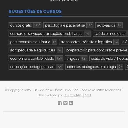
SUGESTÕES DE CURSOS
cursos grátis
psicologia e psicanálise
auto-ajuda
1110
120
24
comércio, serviços, transações imobiliárias
saúde e medicina
357
gastronomia e culinária
transportes, trânsito e logística
ciê
17
74
agropecuária e agricultura
preparatório para concurso e pré-ves
64
economia e contabilidade
línguas
estilo de vida / hobbi
258
136
educação, pedagogia, ead
ciências biológicas e biologia
705
67
© Copyright 2026 - Baú de Idéias Jornalismo Ltda. Todos os direitos reservados. |
Desenvolvido por
Criamix MKT|DZN