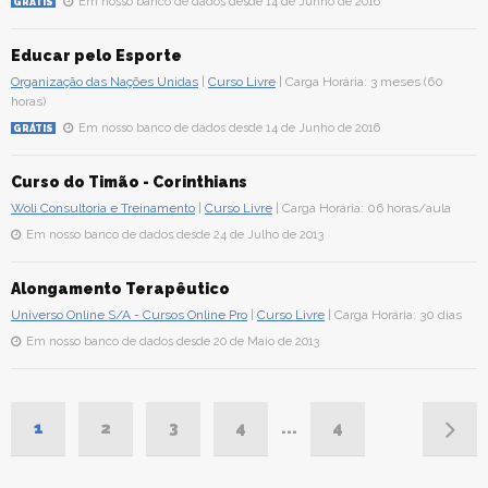
Em nosso banco de dados desde 14 de Junho de 2016
GRÁTIS
Educar pelo Esporte
Organização das Nações Unidas
|
Curso Livre
| Carga Horária: 3 meses (60
horas)
Em nosso banco de dados desde 14 de Junho de 2016
GRÁTIS
Curso do Timão - Corinthians
Woli Consultoria e Treinamento
|
Curso Livre
| Carga Horária: 06 horas/aula
Em nosso banco de dados desde 24 de Julho de 2013
Alongamento Terapêutico
Universo Online S/A - Cursos Online Pro
|
Curso Livre
| Carga Horária: 30 dias
Em nosso banco de dados desde 20 de Maio de 2013
1
2
3
4
...
4