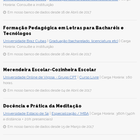
Horária: Consulte a instituição
Em nosso banco de dados desde 18 de Abril de 2017
Formação Pedagógica em Letras para Bacharéis e
Tecnólogos
Universidade Braz Cubas
|
Graduação (bacharelado, licenciatura etc)
| Carga
Horária: Consulte a instituição
Em nosso banco de dados desde 18 de Abril de 2017
Merendeira Escolar-Cozinheira Escolar
Universidade Online de Viçosa - Grupo CPT
|
Curso Livre
| Carga Horária: 160
horas.
Em nosso banco de dados desde 04 de Abril de 2017
Docência e Prática da Meditação
Universidade Estácio de Sá
|
Especialização / MBA
| Carga Horária: 360h (340h
a distância + 20h presenciais)
Em nosso banco de dados desde 15 de Março de 2017