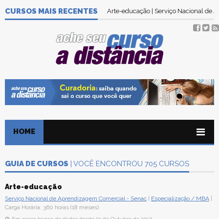
CURSOS MAIS RECENTES
Arte-educação | Serviço Nacional de
HOME
GUIA DE CURSOS
| VOCÊ ENCONTROU 705 CURSOS
Arte-educação
Serviço Nacional de Aprendizagem Comercial - Senac
|
Especialização / MBA
|
Carga Horária: 360 horas (18 meses)