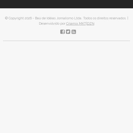
© Copyright 2026 - Baú de Idéias Jornalismo Ltda. Todos os direitos reservados. |
Desenvolvido por
Criamix MKT|DZN