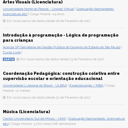
Artes Visuais (Licenciatura)
Universidade Norte do Paraná - Unopar Virtual
|
Graduação (bacharelado,
licenciatura etc)
| Carga Horária: 04 anos
Em nosso banco de dados desde 28 de Fevereiro de 2017
Introdução à programação - Lógica de programação
para crianças
Acessa SP (Secretaria de Gestão Pública do Governo do Estado de São Paulo)
|
Curso Livre
|
Em nosso banco de dados desde 23 de Fevereiro de 2017
GRÁTIS
Coordenação Pedagógica: construção coletiva entre
supervisão escolar e orientação educacional
Universidade Luterana do Brasil - ULBRA
|
Especialização / MBA
| Carga
Horária: 12 meses
Em nosso banco de dados desde 22 de Fevereiro de 2017
Música (Licenciatura)
Centro Universitário Sul de Minas - UNIS
|
Graduação (bacharelado, licenciatura
etc)
| Carga Horária: 3.200 horas (08 semestres)