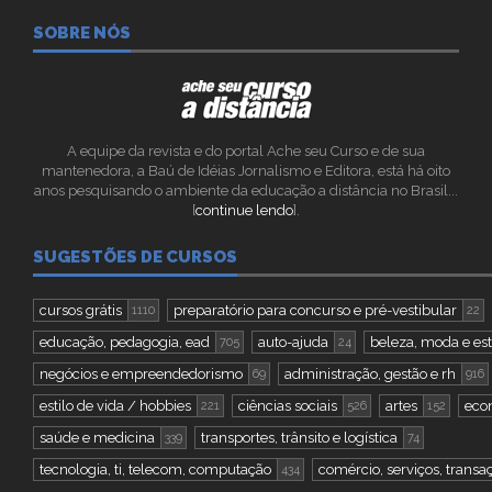
SOBRE NÓS
A equipe da revista e do portal Ache seu Curso e de sua
mantenedora, a Baú de Idéias Jornalismo e Editora, está há oito
anos pesquisando o ambiente da educação a distância no Brasil...
[
continue lendo
].
SUGESTÕES DE CURSOS
cursos grátis
preparatório para concurso e pré-vestibular
1110
22
educação, pedagogia, ead
auto-ajuda
beleza, moda e est
705
24
negócios e empreendedorismo
administração, gestão e rh
69
916
estilo de vida / hobbies
ciências sociais
artes
eco
221
526
152
saúde e medicina
transportes, trânsito e logística
339
74
tecnologia, ti, telecom, computação
comércio, serviços, transa
434