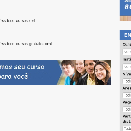
rss-feed-cursos.xml
EN
ss-feed-cursos-gratuitos.xml
Cur
Inst
Níve
Áre
Pago
Part
dist