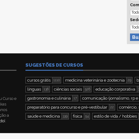
Com
Sed
Bu
SUGESTÕES DE CURSOS
cursos grátis
medicina veterinária e zootecnia
b
1110
29
línguas
ciências sociais
educação corporativa
136
526
gastronomia e culinária
comunicação (jornalismo, rp e
u Curso e
17
éias
preparatório para concurso e pré-vestibular
comércio, 
22
 anos
ção a
saúde e medicina
física
estilo de vida / hobbies
339
54
ndo
].