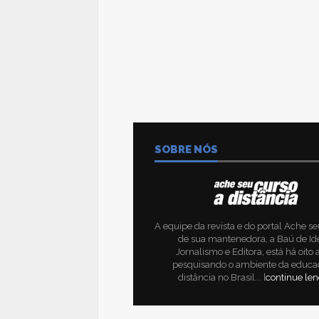
SOBRE NÓS
A equipe da revista e do portal Ache se
de sua mantenedora, a Baú de Id
Jornalismo e Editora, está há oito
pesquisando o ambiente da educa
distância no Brasil... [
continue le