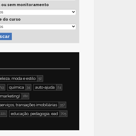
 ou sem monitoramento
e do curso
scar
eleza, moda e estilo
52
química
auto-ajuda
743
34
24
 marketing)
180
serviços, transações imobiliárias
357
educação, pedagogia, ead
221
705